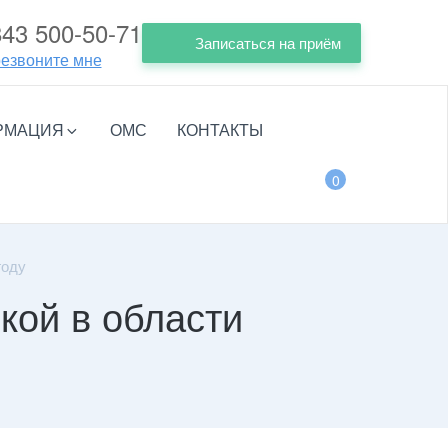
843 500-50-71
Записаться на приём
езвоните мне
РМАЦИЯ
ОМС
КОНТАКТЫ
0
году
кой в области