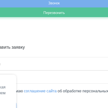
Звонок
Перезвонить
авить заявку
жая
Я принимаю
соглашение сайта
об обработке персональны
ием
х.
равить