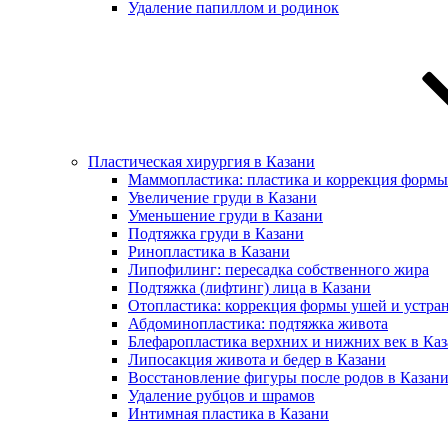
Удаление папиллом и родинок
Пластическая хирургия в Казани
Маммопластика: пластика и коррекция формы
Увеличение груди в Казани
Уменьшение груди в Казани
Подтяжка груди в Казани
Ринопластика в Казани
Липофилинг: пересадка собственного жира
Подтяжка (лифтинг) лица в Казани
Отопластика: коррекция формы ушей и устра
Абдоминопластика: подтяжка живота
Блефаропластика верхних и нижних век в Ка
Липосакция живота и бедер в Казани
Восстановление фигуры после родов в Казан
Удаление рубцов и шрамов
Интимная пластика в Казани