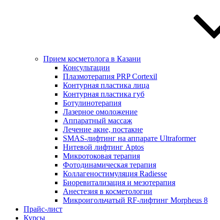
Прием косметолога в Казани
Консультации
Плазмотерапия PRP Сortexil
Контурная пластика лица
Контурная пластика губ
Ботулинотерапия
Лазерное омоложение
Аппаратный массаж
Лечение акне, постакне
SMAS-лифтинг на аппарате Ultraformer
Нитевой лифтинг Aptos
Микротоковая терапия
Фотодинамическая терапия
Коллагеностимуляция Radiesse
Биоревитализация и мезотерапия
Анестезия в косметологии
Микроигольчатый RF-лифтинг Morpheus 8
Прайс-лист
Курсы