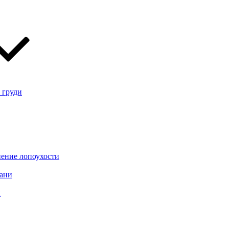
 груди
нение лопоухости
зани
и