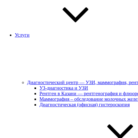
Услуги
Диагностический центр — УЗИ, маммография, рен
УЗ-диагностика и УЗИ
Рентген в Казани — рентгенография и флюор
Маммография – обследование молочных желе
Диагностическая (офисная) гистероскопия