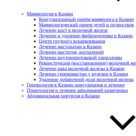
Маммология в Казани
Консультативный приём маммолога в Казани
Маммологический прием детей и подростков
Лечение кист в молочной железе
Лечение и удаление фиброаденомы в Казани
Центр грудного вскармливания
Лечение мастопатии в Казани
Лечение маститов, воспалений
Лечение внутрипротоковой папилломы
Реконструкция (восстановление) молочной же
Лечение рака молочной железы в Казани
Лечение гинекомастии у мужчин в Казани
Удаление добавочной доли молочной железы
Гинекология в Казани: консультация и лечение
Проктология и лечение заболеваний кишечника
Абдоминальная хирургия в Казани