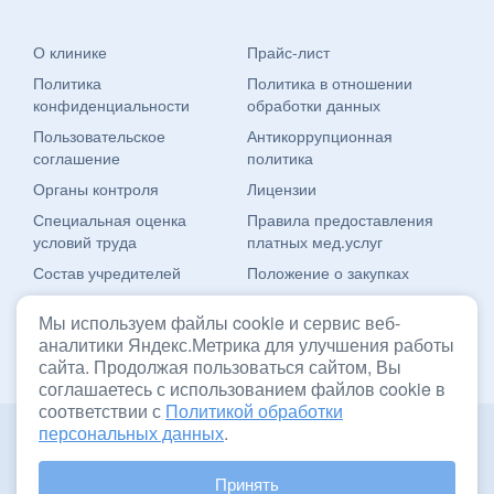
О клинике
Прайс-лист
Политика
Политика в отношении
конфиденциальности
обработки данных
Пользовательское
Антикоррупционная
соглашение
политика
Органы контроля
Лицензии
Специальная оценка
Правила предоставления
условий труда
платных мед.услуг
Состав учредителей
Положение о закупках
Юридическая информация
Мы используем файлы cookie и сервис веб-
аналитики Яндекс.Метрика для улучшения работы
Разработка сайта –
сайта. Продолжая пользоваться сайтом, Вы
соглашаетесь с использованием файлов cookie в
соответствии с
Политикой обработки
персональных данных
.
Информация, размещенная на данном сайте, не предназначена для
самостоятельной постановки диагноза и назначения лечения.
ИМЕЮТСЯ ПРОТИВОПОКАЗАНИЯ. НЕОБХОДИМА КОНСУЛЬТАЦИЯ
Принять
СПЕЦИАЛИСТА